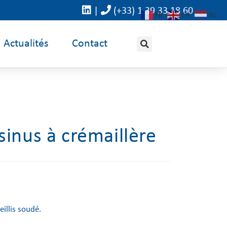
|
(+33) 1 39 33 18 60
FR
EN
NL
Actualités
Contact
sinus à crémaillère
eillis soudé.