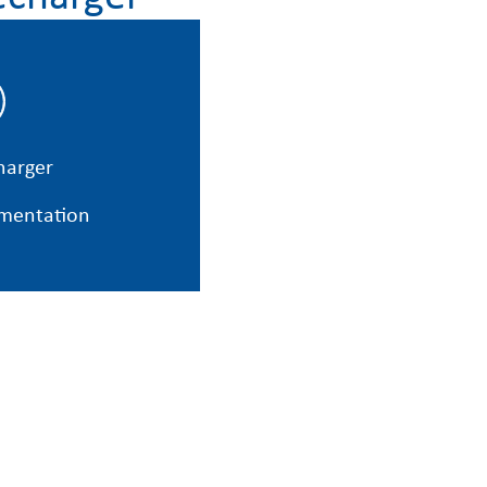
harger
mentation