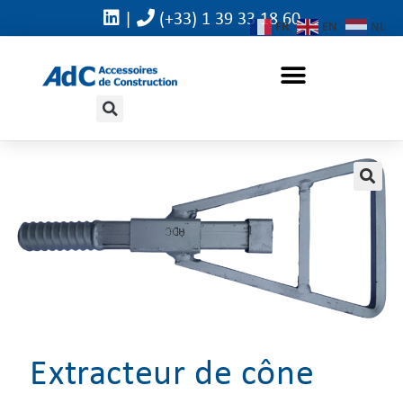
|
(+33) 1 39 33 18 60
FR
EN
NL
🔍
Extracteur de cône