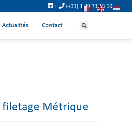
|
(+33) 1 39 33 18 60
FR
EN
NL
Actualités
Contact
à filetage Métrique