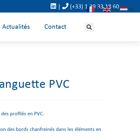
|
(+33) 1 39 33 18 60
FR
EN
NL
Actualités
Contact
languette PVC
 des profilés en PVC.
ation des bords chanfreinés dans les éléments en