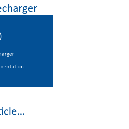
écharger
harger
mentation
ticle…