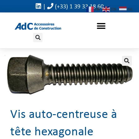
|
(+33) 1 39 33 18 60
FR
EN
NL
🔍
Vis auto-centreuse à
tête hexagonale