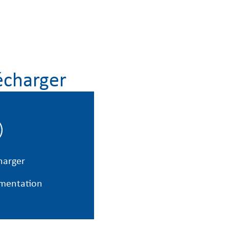
écharger
harger
mentation