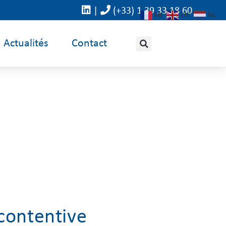
|
(+33) 1 39 33 18 60
FR
EN
NL
Actualités
Contact
contentive