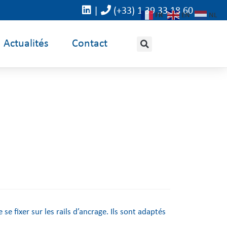
|
(+33) 1 39 33 18 60
FR
EN
NL
Actualités
Contact
e fixer sur les rails d’ancrage. Ils sont adaptés