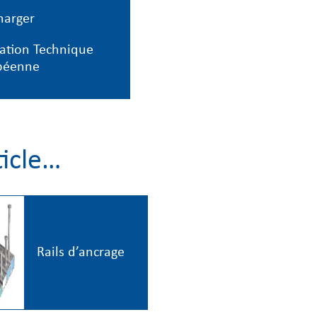
harger
ation Technique
péenne
ticle…
Rails d’ancrage