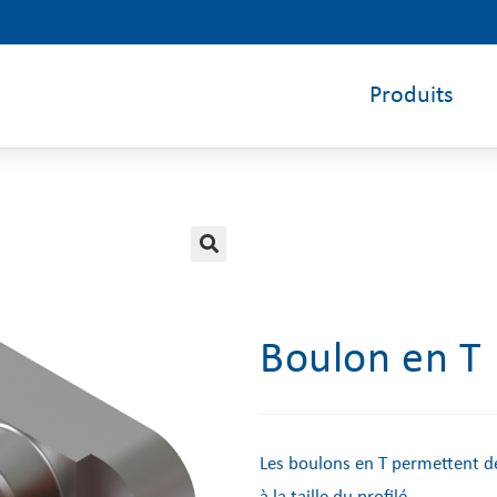
Produits
🔍
Boulon en T
Les boulons en T permettent de s