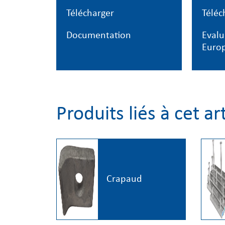
Télécharger
Téléc
Documentation
Evalu
Euro
Produits liés à cet ar
Crapaud